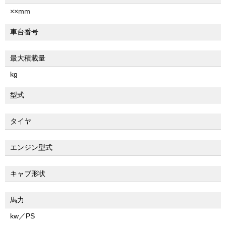
××mm
車台番号
最大積載量
kg
型式
タイヤ
エンジン型式
キャブ形状
馬力
kw／PS