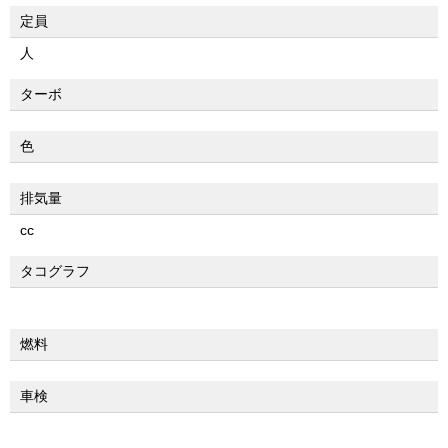
定員
人
ターボ
色
排気量
cc
タコグラフ
燃料
車検