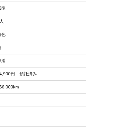
標準
2人
白色
無
抹消
14,900円 預託済み
66,000km