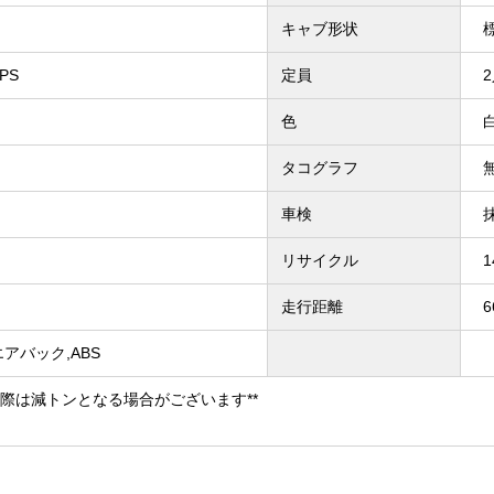
キャブ形状
PS
定員
色
タコグラフ
車検
リサイクル
走行距離
6
,エアバック,ABS
の際は減トンとなる場合がございます**