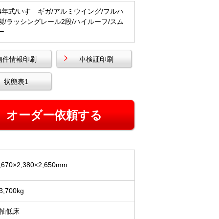
4年式/いすゞギガ/アルミウイング/フルハ
製/ラッシングレール2段/ハイルーフ/スム
ー
物件情報印刷
車検証印刷
状態表1
,670×2,380×2,650mm
3,700kg
4軸低床