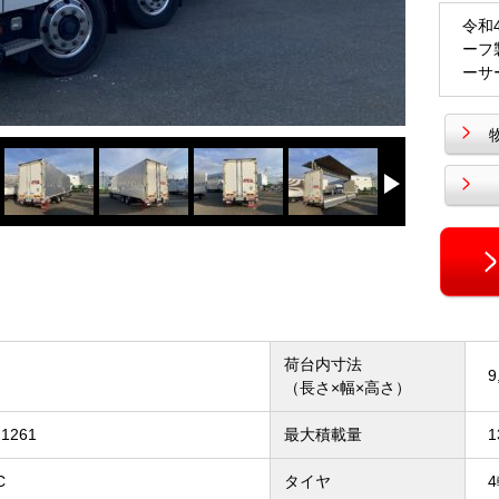
令和
ーフ
ーサ
荷台内寸法
9
（長さ×幅×高さ）
21261
最大積載量
1
C
タイヤ