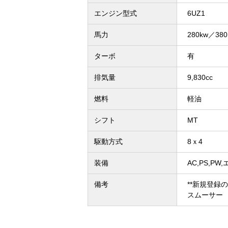
エンジン型式
6UZ1
馬力
280kw／380
ターボ
有
排気量
9,830cc
燃料
軽油
シフト
MT
駆動方式
8ｘ4
装備
AC,PS,PW
備考
**新規登録
スムーサー