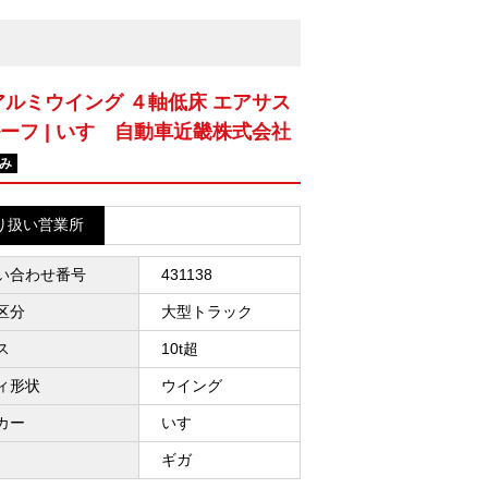
アルミウイング ４軸低床 エアサス
ーフ | いすゞ自動車近畿株式会社
み
り扱い営業所
い合わせ番号
431138
区分
大型トラック
ス
10t超
ィ形状
ウイング
カー
いすゞ
ギガ