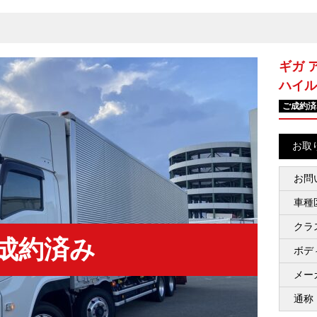
ギガ 
ハイル
ご成約済
お取
お問
車種
クラ
成約済み
ボデ
メー
通称