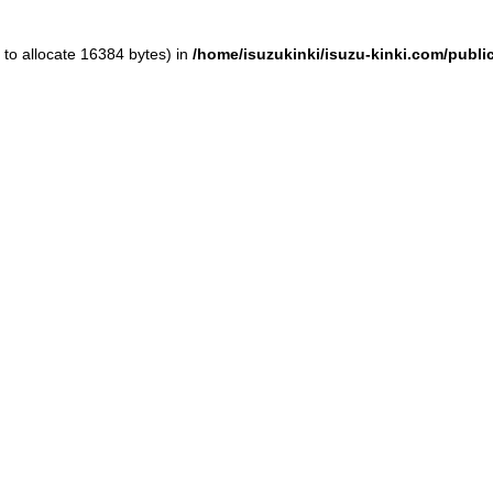
to allocate 16384 bytes) in
/home/isuzukinki/isuzu-kinki.com/publ