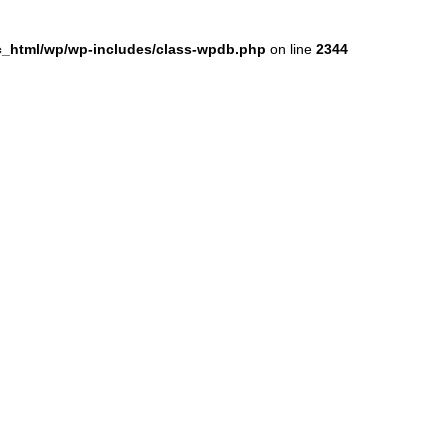
ic_html/wp/wp-includes/class-wpdb.php
on line
2344