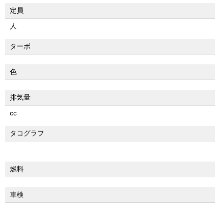
定員
人
ターボ
色
排気量
cc
タコグラフ
燃料
車検