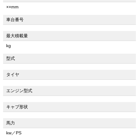
××mm
車台番号
最大積載量
kg
型式
タイヤ
エンジン型式
キャブ形状
馬力
kw／PS