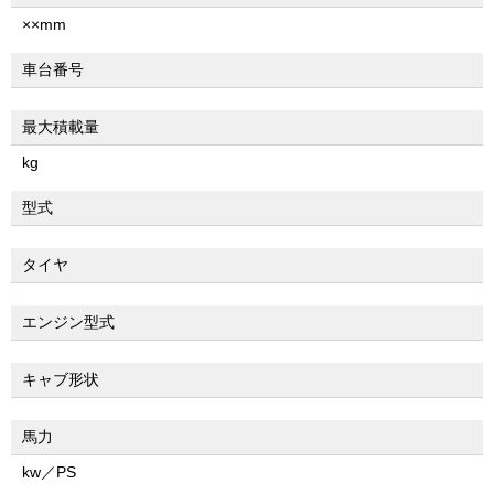
××mm
車台番号
最大積載量
kg
型式
タイヤ
エンジン型式
キャブ形状
馬力
kw／PS