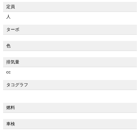
定員
人
ターボ
色
排気量
cc
タコグラフ
燃料
車検