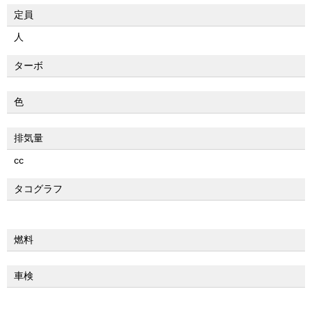
定員
人
ターボ
色
排気量
cc
タコグラフ
燃料
車検