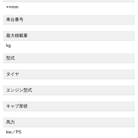
××mm
車台番号
最大積載量
kg
型式
タイヤ
エンジン型式
キャブ形状
馬力
kw／PS