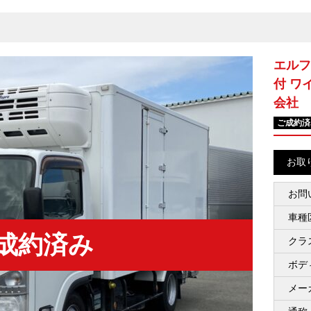
エルフ
付 ワ
会社
ご成約済
お取
お問
車種
成約済み
クラ
ボデ
メー