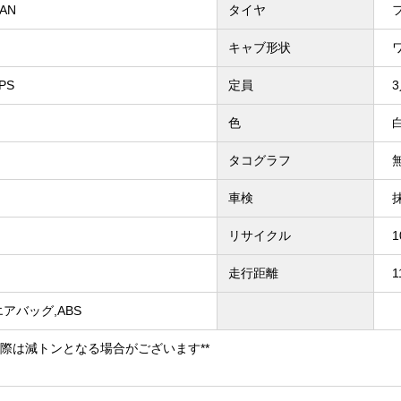
5AN
タイヤ
キャブ形状
PS
定員
色
タコグラフ
車検
リサイクル
走行距離
1
,エアバッグ,ABS
の際は減トンとなる場合がございます**