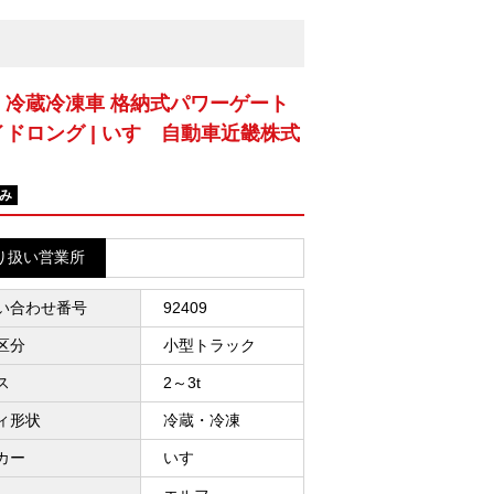
 冷蔵冷凍車 格納式パワーゲート
イドロング | いすゞ自動車近畿株式
み
り扱い営業所
い合わせ番号
92409
区分
小型トラック
ス
2～3t
ィ形状
冷蔵・冷凍
カー
いすゞ