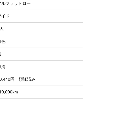
フルフラットロー
ワイド
3人
白色
無
抹消
10,440円 預託済み
19,000km