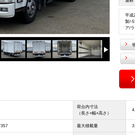
通称
平成
製/
ア/
荷台内寸法
4
（長さ×幅×高さ）
7357
最大積載量
3