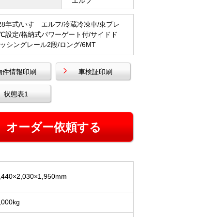
エルフ
28年式/いすゞエルフ/冷蔵冷凍車/東プレ
-5℃設定/格納式パワーゲート付/サイドド
ラッシングレール2段/ロング/6MT
物件情報印刷
車検証印刷
状態表1
,440×2,030×1,950mm
,000kg