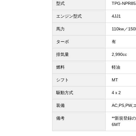
型式
TPG-NPR8
エンジン型式
4JJ1
馬力
110kw／150
ターボ
有
排気量
2,990cc
燃料
軽油
シフト
MT
駆動方式
4ｘ2
装備
AC,PS,PW
備考
**新規登録
6MT