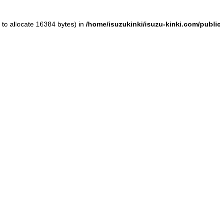
to allocate 16384 bytes) in
/home/isuzukinki/isuzu-kinki.com/publ