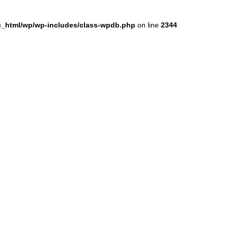
ic_html/wp/wp-includes/class-wpdb.php
on line
2344