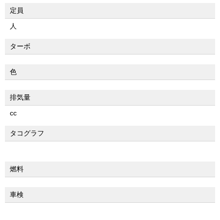
定員
人
ターボ
色
排気量
cc
タコグラフ
燃料
車検