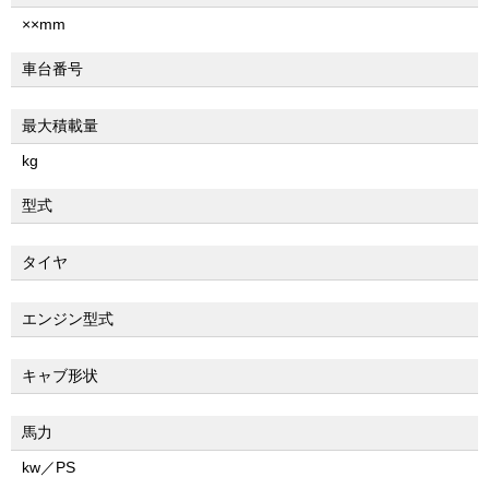
××mm
車台番号
最大積載量
kg
型式
タイヤ
エンジン型式
キャブ形状
馬力
kw／PS