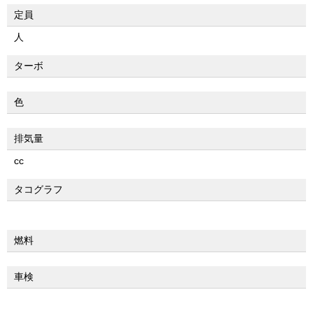
定員
人
ターボ
色
排気量
cc
タコグラフ
燃料
車検