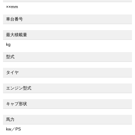
××mm
車台番号
最大積載量
kg
型式
タイヤ
エンジン型式
キャブ形状
馬力
kw／PS