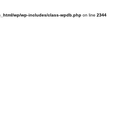
ic_html/wp/wp-includes/class-wpdb.php
on line
2344