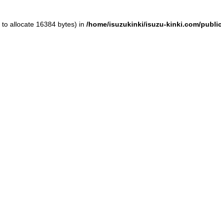
to allocate 16384 bytes) in
/home/isuzukinki/isuzu-kinki.com/publ