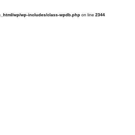
ic_html/wp/wp-includes/class-wpdb.php
on line
2344