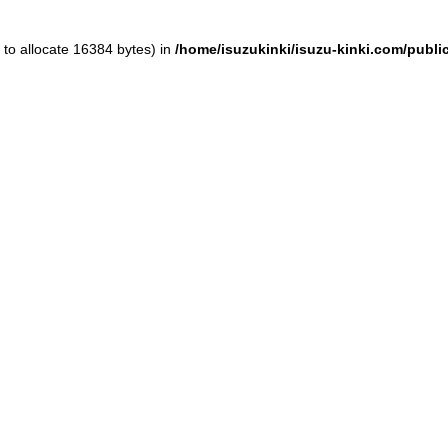
to allocate 16384 bytes) in
/home/isuzukinki/isuzu-kinki.com/publ