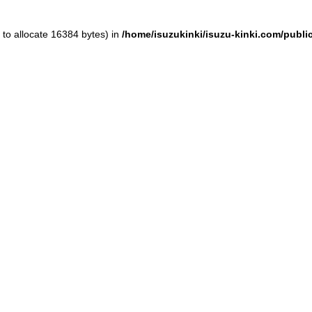
to allocate 16384 bytes) in
/home/isuzukinki/isuzu-kinki.com/publ