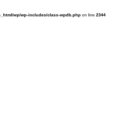
ic_html/wp/wp-includes/class-wpdb.php
on line
2344