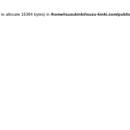
to allocate 16384 bytes) in
/home/isuzukinki/isuzu-kinki.com/publ