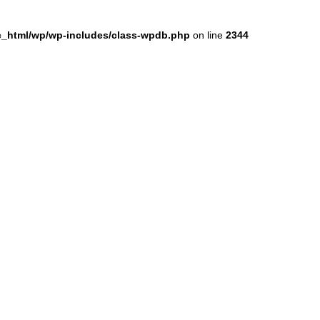
ic_html/wp/wp-includes/class-wpdb.php
on line
2344