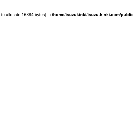
to allocate 16384 bytes) in
/home/isuzukinki/isuzu-kinki.com/publ