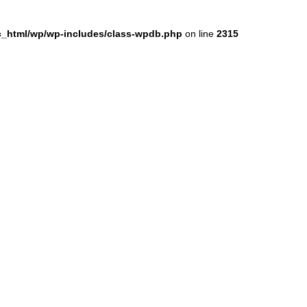
ic_html/wp/wp-includes/class-wpdb.php
on line
2315