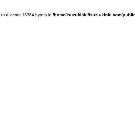
to allocate 16384 bytes) in
/home/isuzukinki/isuzu-kinki.com/publ