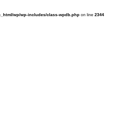
ic_html/wp/wp-includes/class-wpdb.php
on line
2344