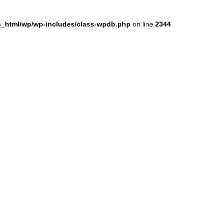
ic_html/wp/wp-includes/class-wpdb.php
on line
2344