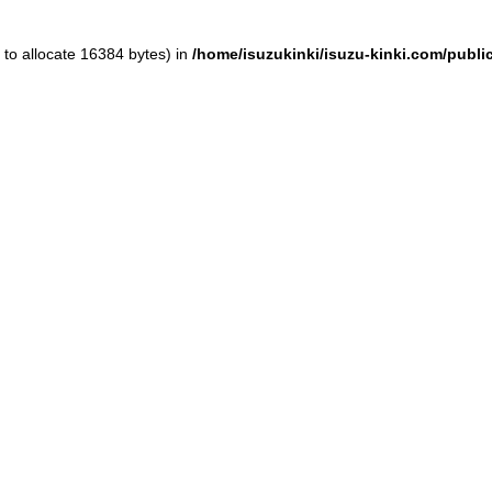
to allocate 16384 bytes) in
/home/isuzukinki/isuzu-kinki.com/publ