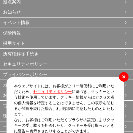
拠点案内
お知らせ
イベント情報
保険情報
採用サイト
所有権解除手続き
セキュリティポリシー
プライバシーポリシー
×
カスタマーハラスメントに関する基本方針
本ウェブサイトには、お客様がより一層便利にご利用いた
だくため、
セキュリティポリシー
に基づき、クッキーとい
お客様本位の業務運営方針（FD宣言）
う技術を使用しています。クッキー情報からはアクセス者
の個人情報を特定することはできません。この表示を閉じ
古物営業法
るか閲覧を続けた場合、利用規約に同意したものといたし
ます。
環境方針
なお、お客様はご利用いただくブラウザの設定によりクッ
キーの受け取りを拒否したり、クッキーを受け取ったとき
一般事業主行動計画
に警告を表示させたりすることができます。