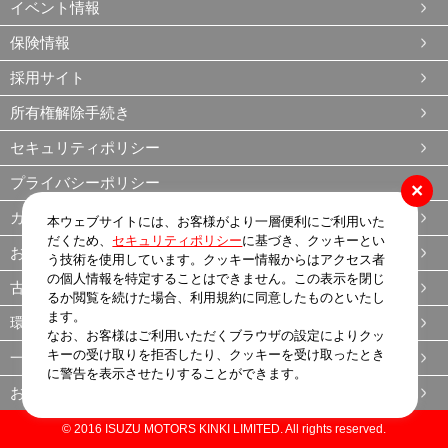
イベント情報
保険情報
採用サイト
所有権解除手続き
セキュリティポリシー
プライバシーポリシー
×
カスタマーハラスメントに関する基本方針
本ウェブサイトには、お客様がより一層便利にご利用いた
だくため、
セキュリティポリシー
に基づき、クッキーとい
お客様本位の業務運営方針（FD宣言）
う技術を使用しています。クッキー情報からはアクセス者
の個人情報を特定することはできません。この表示を閉じ
古物営業法
るか閲覧を続けた場合、利用規約に同意したものといたし
ます。
環境方針
なお、お客様はご利用いただくブラウザの設定によりクッ
キーの受け取りを拒否したり、クッキーを受け取ったとき
一般事業主行動計画
に警告を表示させたりすることができます。
お問い合わせ
© 2016 ISUZU MOTORS KINKI LIMITED. All rights reserved.